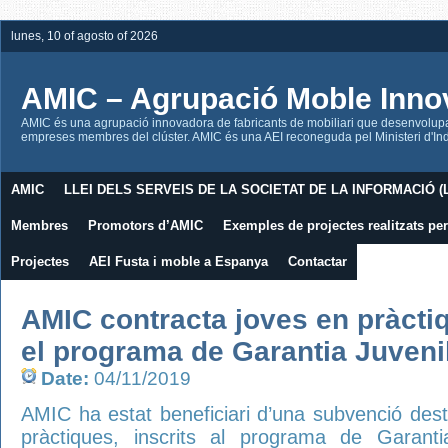
lunes, 10 of agosto of 2026
AMIC – Agrupació Moble Inno
AMIC és una agrupació innovadora de fabricants de mobiliari que desenvolupa l
empreses membres del clúster. AMIC és una AEI reconeguda pel Ministeri d'Indú
AMIC
LLEI DELS SERVEIS DE LA SOCIETAT DE LA INFORMACIÓ (L
Membres
Promotors d’AMIC
Exemples de projectes realitzats p
Projectes
AEI Fusta i moble a Espanya
Contactar
AMIC contracta joves en pràctiq
el programa de Garantia Juveni
Date:
04/11/2019
AMIC ha estat beneficiari d’una subvenció dest
pràctiques, inscrits al programa de Garant