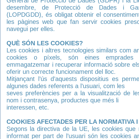
General de Protecció de Dades (GDPR) i la Ll
desembre, de Protecció de Dades i Gara
(LOPDGDD), és obligat obtenir el consentiment
les pàgines web que fan servir cookies pres
navegui per elles.
QUÈ SÓN LES COOKIES?
Les cookies i altres tecnologies similars com ar
cookies o píxels, són eines emprades 
emmagatzemar i recuperar informació sobre els 
oferir un correcte funcionament del lloc.
Mitjançant l’ús d’aquests dispositius es perm
algunes dades referents a l’usuari, com les
seves preferències per a la visualització de le
nom i contrasenya, productes que més li
interessen, etc.
COOKIES AFECTADES PER LA NORMATIVA 
Segons la directiva de la UE, les cookies que
informat per part de l’usuari són les cookies ana