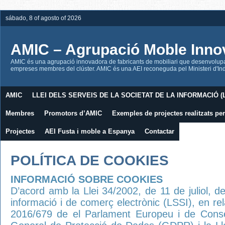
sábado, 8 of agosto of 2026
AMIC – Agrupació Moble Inno
AMIC és una agrupació innovadora de fabricants de mobiliari que desenvolupa l
empreses membres del clúster. AMIC és una AEI reconeguda pel Ministeri d'Indú
AMIC
LLEI DELS SERVEIS DE LA SOCIETAT DE LA INFORMACIÓ (L
Membres
Promotors d’AMIC
Exemples de projectes realitzats p
Projectes
AEI Fusta i moble a Espanya
Contactar
POLÍTICA DE COOKIES
INFORMACIÓ SOBRE COOKIES
D’acord amb la Llei 34/2002, de 11 de juliol, de
informació i de comerç electrònic (LSSI), en r
2016/679 de el Parlament Europeu i de Conse