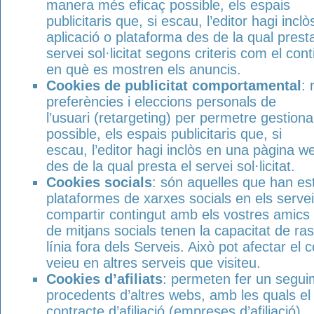
manera més eficaç possible, els espais
publicitaris que, si escau, l’editor hagi inc
aplicació o plataforma des de la qual presta
servei sol·licitat segons criteris com el con
en què es mostren els anuncis.
Cookies de publicitat comportamental
: 
preferències i eleccions personals de
l’usuari (retargeting) per permetre gestion
possible, els espais publicitaris que, si
escau, l’editor hagi inclòs en una pàgina w
des de la qual presta el servei sol·licitat.
Cookies socials
: són aquelles que han est
plataformes de xarxes socials en els serve
compartir contingut amb els vostres amics 
de mitjans socials tenen la capacitat de rast
línia fora dels Serveis. Això pot afectar el 
veieu en altres serveis que visiteu.
Cookies d’afiliats
: permeten fer un seguim
procedents d’altres webs, amb les quals el 
contracte d’afiliació (empreses d’afiliació).