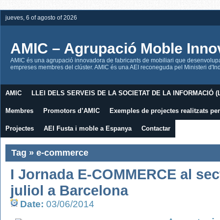
jueves, 6 of agosto of 2026
AMIC – Agrupació Moble Inno
AMIC és una agrupació innovadora de fabricants de mobiliari que desenvolupa l
empreses membres del clúster. AMIC és una AEI reconeguda pel Ministeri d'Indú
AMIC
LLEI DELS SERVEIS DE LA SOCIETAT DE LA INFORMACIÓ (L
Membres
Promotors d’AMIC
Exemples de projectes realitzats p
Projectes
AEI Fusta i moble a Espanya
Contactar
Tag » e-commerce
I Jornada E-COMMERCE al secto
juliol a Barcelona
Date:
03/06/2014