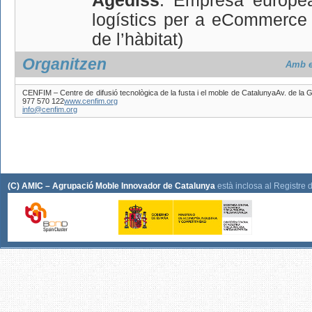
Agediss
. Empresa europea
logístics per a eCommerce (
de l’hàbitat)
Organitzen
Amb e
CENFIM – Centre de difusió tecnològica de la fusta i el moble de CatalunyaAv. de la 
977 570 122
www.cenfim.org
info@cenfim.org
(C) AMIC – Agrupació Moble Innovador de Catalunya
està inclosa al Registre 