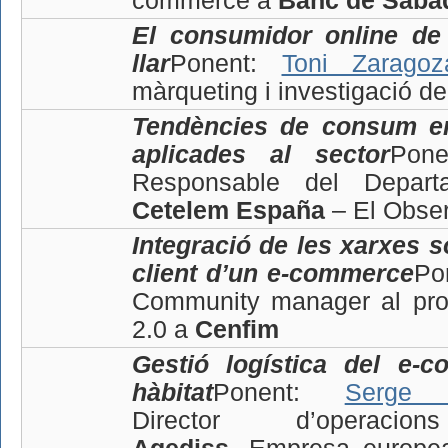
commerce a
Banc de Sabad
El consumidor online de
llar
Ponent:
Toni Zaragoz
màrqueting i investigació d
T
endències de consum en
aplicades al sector
Pon
Responsable del Depart
Cetelem España
– El Obser
Integració de les xarxes so
client d’un e-commerce
Po
Community manager al proje
2.0 a
Cenfim
Gestió logística del e-
hàbitat
Ponent:
Serge 
Director d’oper