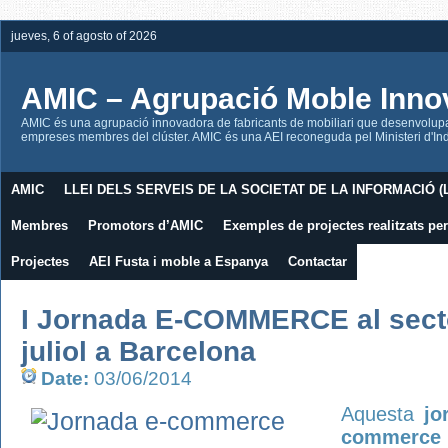
jueves, 6 of agosto of 2026
AMIC – Agrupació Moble Inno
AMIC és una agrupació innovadora de fabricants de mobiliari que desenvolupa l
empreses membres del clúster. AMIC és una AEI reconeguda pel Ministeri d'Indú
AMIC
LLEI DELS SERVEIS DE LA SOCIETAT DE LA INFORMACIÓ (L
Membres
Promotors d’AMIC
Exemples de projectes realitzats p
Projectes
AEI Fusta i moble a Espanya
Contactar
I Jornada E-COMMERCE al sector
juliol a Barcelona
Date:
03/06/2014
Aquesta
jo
commerce p