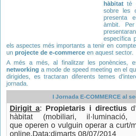
hàbitat
té c
sobre les 
presenta e
àmbit. Pe
presentara
específica p
els aspectes més importants a tenir en compte
un
projecte de e-commerce
en aquest sector.
A més a més, al finalitzar les ponències, 
networking
a mode de speed meeting en el què
dirigides, es tractaran diferents temes d’int
jornada.
I Jornada E-COMMERCE al sec
Dirigit a
:
Propietaris i directius
d’
hàbitat (mobiliari, il·luminació,
que operen o vulguin operar a curt/m
online.Data:dimarts 08/07/2014