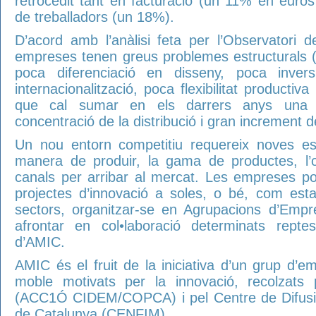
retrocedit tant en facturació (un 11% en eur
de treballadors (un 18%).
D’acord amb l’anàlisi feta per l’Observatori de
empreses tenen greus problemes estructurals (
poca diferenciació en disseny, poca inver
internacionalització, poca flexibilitat productiva i
que cal sumar en els darrers anys una co
concentració de la distribució i gran increment d
Un nou entorn competitiu requereix noves es
manera de produir, la gama de productes, l’o
canals per arribar al mercat. Les empreses po
projectes d’innovació a soles, o bé, com esta
sectors, organitzar-se en Agrupacions d’Emp
afrontar en col•laboració determinats rept
d’AMIC.
AMIC és el fruit de la iniciativa d’un grup d’e
moble motivats per la innovació, recolzats p
(ACC1Ó CIDEM/COPCA) i pel Centre de Difusió
de Catalunya (CENFIM).