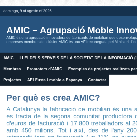
domingo, 9 of agosto of 2026
AMIC – Agrupació Moble Inno
AMIC és una agrupació innovadora de fabricants de mobiliari que desenvolupa l
empreses membres del clúster. AMIC és una AEI reconeguda pel Ministeri d'Indú
AMIC
LLEI DELS SERVEIS DE LA SOCIETAT DE LA INFORMACIÓ (L
Membres
Promotors d’AMIC
Exemples de projectes realitzats p
Projectes
AEI Fusta i moble a Espanya
Contactar
Per què es crea AMIC?
A Catalunya la fabricació de mobiliari és una a
es tracta de la segona comunitat productora d
d’euros de facturació i 17.800 treballadors al 
amb 450 milions. Tot i així, des de l’any 20