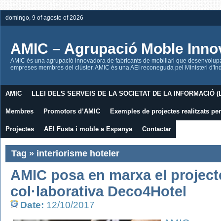
domingo, 9 of agosto of 2026
AMIC – Agrupació Moble Inno
AMIC és una agrupació innovadora de fabricants de mobiliari que desenvolupa l
empreses membres del clúster. AMIC és una AEI reconeguda pel Ministeri d'Indú
AMIC
LLEI DELS SERVEIS DE LA SOCIETAT DE LA INFORMACIÓ (L
Membres
Promotors d’AMIC
Exemples de projectes realitzats p
Projectes
AEI Fusta i moble a Espanya
Contactar
Tag » interiorisme hoteler
AMIC posa en marxa el project
col·laborativa Deco4Hotel
Date:
12/10/2017