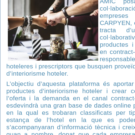
AMIC po
col·labor
empreses
CARPYEN, el
tracta d’
col·laborat
productes i
en contract-
responsabl
hoteleres i prescriptors que busquen proveï
d’interiorisme hoteler.
L’objectiu d’aquesta plataforma és aportar
productes d’interiorisme hoteler i crear c
l’oferta i la demanda en el canal contract-
esdevindrà una gran base de dades online p
en la qual es trobaran classificats per ti
estança de l’hotel en la que es poden
s’acompanyaran d’informació tècnica i cre
quan a nombre, donat que cada empresa 