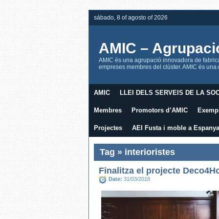
sábado, 8 of agosto of 2026
AMIC – Agrupaci
AMIC és una agrupació innovadora de fabrican
empreses membres del clúster. AMIC és una AE
AMIC
LLEI DELS SERVEIS DE LA SOC
Membres
Promotors d’AMIC
Exempl
Projectes
AEI Fusta i moble a Espany
Tag » interioristes
Finalitza el projecte Deco4Ho
Date:
31/03/2018