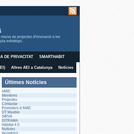
a
 marxa de projectes d'innovació a les
la estratègic.
CA DE PRIVACITAT
SMARTHABIT
EI)
Altres AEI a Catalunya
Notícies
Últimes Notícies
AMIC
Membres
Projectes
Contactar
Promotors d’AMIC
DT Mueble
SIRVA
DITRAMA
Hàbitat 4.0
Notícies
hicontract