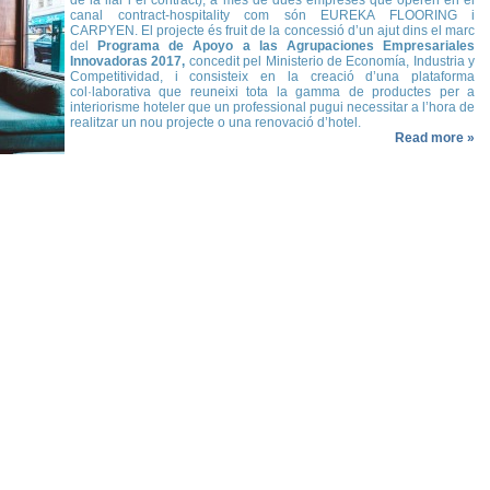
de la llar i el contract), a més de dues empreses que operen en el
canal contract-hospitality com són EUREKA FLOORING i
CARPYEN. El projecte és fruit de la concessió d’un ajut dins el marc
del
Programa de Apoyo a las Agrupaciones Empresariales
Innovadoras 2017,
concedit pel Ministerio de Economía, Industria y
Competitividad, i consisteix en la creació d’una plataforma
col·laborativa que reuneixi tota la gamma de productes per a
interiorisme hoteler que un professional pugui necessitar a l’hora de
realitzar un nou projecte o una renovació d’hotel.
Read more »