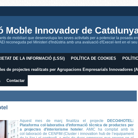
ó Moble Innovador de Cataluny
ts de mobiliari que desenvolupa les seves activitats per a potenciar la posada en
I reconeguda pel Ministeri d'Indústria amb una avaluació d'Execel·lent en el seu p
IETAT DE LA INFORMACIÓ (LSSI)
POLÍTICA DE COOKIES
POLÍTI
es de projectes realitzats per Agrupacions Empresarials Innovadores (A
a
Contactar
tel
Aquest mes de març finalitza el projecte
DECO4HOTEL:
Plataforma col·laborativa d’informació tècnica de productes per
a projectes d’interiorisme hoteler
. AMIC ha comptat amb la
col·laboració de CENFIM (Cluster i innovation hub de l’equipament