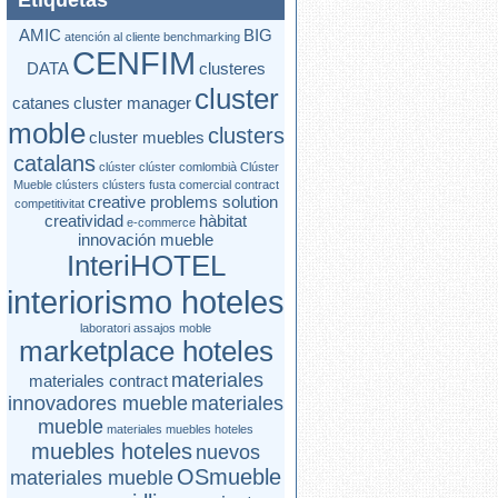
Etiquetas
AMIC
BIG
atención al cliente
benchmarking
CENFIM
DATA
clusteres
cluster
catanes
cluster manager
moble
clusters
cluster muebles
catalans
clúster
clúster comlombià
Clúster
Mueble
clústers
clústers fusta
comercial contract
creative problems solution
competitivitat
creatividad
hàbitat
e-commerce
innovación mueble
InteriHOTEL
interiorismo hoteles
laboratori assajos moble
marketplace hoteles
materiales
materiales contract
innovadores mueble
materiales
mueble
materiales muebles hoteles
muebles hoteles
nuevos
OSmueble
materiales mueble