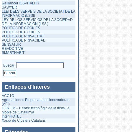
wellianceHOSPITALITY
SAWYER
LLEI DELS SERVEIS DE LA SOCIETAT DE LA
INFORMACIÓ (LSSI)
LEY DE LOS SERVICIOS DE LA SOCIEDAD
DE LA INFORMACIÓN (LSSI)
POLÍTICA DE COOKIES
POLÍTICA DE COOKIES
POLÍTICA DE PRIVACITAT
POLÍTICA DE PRIVACIDAD
SENSATUR
READDITIVE
SMARTHABIT
Buscar:
Enllaços d'Interès
ACC1Ó
Agrupaciones Empresariales Innovadoras
(AEI)
CENFIM – Centre tecnològic de la fusta i el
Moble de Catalunya
InteriHOTEL
Xarxa de Clusters Catalans