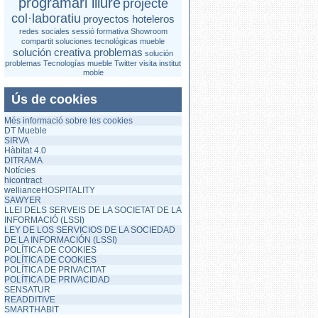
programari lliure
projecte
col·laboratiu
proyectos hoteleros
redes sociales
sessió formativa
Showroom
compartit
soluciones tecnológicas mueble
solución creativa problemas
solución
problemas
Tecnologías mueble
Twitter
visita institut
moble
Ús de cookies
Més informació sobre les cookies
DT Mueble
SIRVA
Hàbitat 4.0
DITRAMA
Notícies
hicontract
wellianceHOSPITALITY
SAWYER
LLEI DELS SERVEIS DE LA SOCIETAT DE LA
INFORMACIÓ (LSSI)
LEY DE LOS SERVICIOS DE LA SOCIEDAD
DE LA INFORMACIÓN (LSSI)
POLÍTICA DE COOKIES
POLÍTICA DE COOKIES
POLÍTICA DE PRIVACITAT
POLÍTICA DE PRIVACIDAD
SENSATUR
READDITIVE
SMARTHABIT