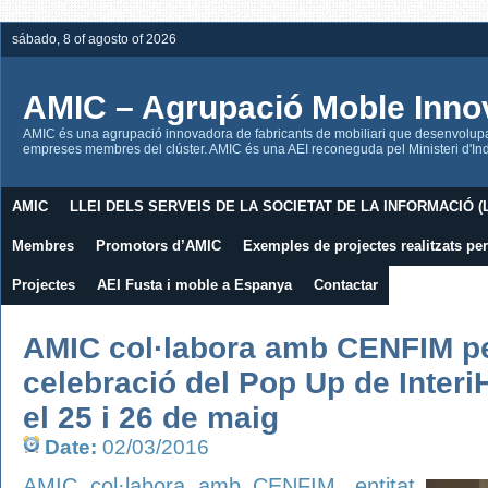
sábado, 8 of agosto of 2026
AMIC – Agrupació Moble Inno
AMIC és una agrupació innovadora de fabricants de mobiliari que desenvolupa l
empreses membres del clúster. AMIC és una AEI reconeguda pel Ministeri d'Indú
AMIC
LLEI DELS SERVEIS DE LA SOCIETAT DE LA INFORMACIÓ (L
Membres
Promotors d’AMIC
Exemples de projectes realitzats p
Projectes
AEI Fusta i moble a Espanya
Contactar
AMIC col·labora amb CENFIM pe
celebració del Pop Up de Inter
el 25 i 26 de maig
Date:
02/03/2016
AMIC col·labora amb CENFIM, entitat