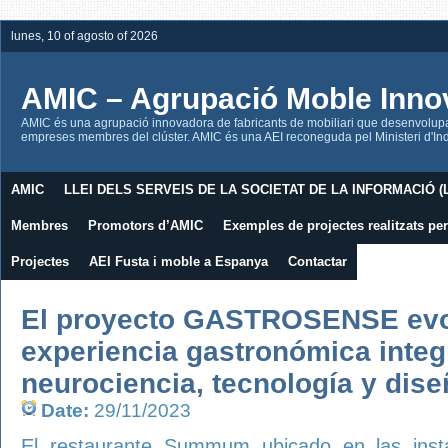
lunes, 10 of agosto of 2026
AMIC – Agrupació Moble Inno
AMIC és una agrupació innovadora de fabricants de mobiliari que desenvolupa l
empreses membres del clúster. AMIC és una AEI reconeguda pel Ministeri d'Indú
AMIC
LLEI DELS SERVEIS DE LA SOCIETAT DE LA INFORMACIÓ (L
Membres
Promotors d’AMIC
Exemples de projectes realitzats p
Projectes
AEI Fusta i moble a Espanya
Contactar
El proyecto GASTROSENSE evo
experiencia gastronómica inte
neurociencia, tecnología y dise
Date:
29/11/2023
El restaurante Summum ubicado en las insta