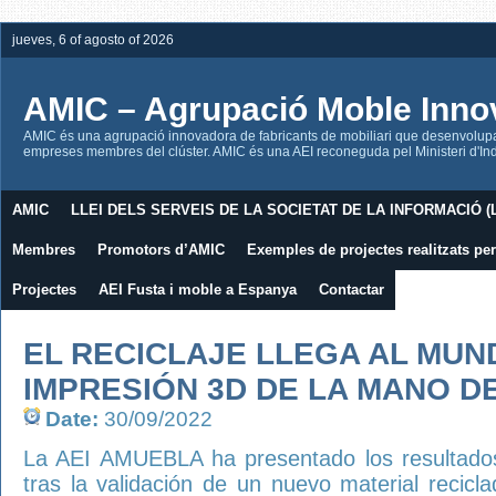
jueves, 6 of agosto of 2026
AMIC – Agrupació Moble Inno
AMIC és una agrupació innovadora de fabricants de mobiliari que desenvolupa l
empreses membres del clúster. AMIC és una AEI reconeguda pel Ministeri d'Indú
AMIC
LLEI DELS SERVEIS DE LA SOCIETAT DE LA INFORMACIÓ (L
Membres
Promotors d’AMIC
Exemples de projectes realitzats p
Projectes
AEI Fusta i moble a Espanya
Contactar
EL RECICLAJE LLEGA AL MUN
IMPRESIÓN 3D DE LA MANO D
Date:
30/09/2022
La AEI AMUEBLA ha presentado los resultado
tras la validación de un nuevo material recicl