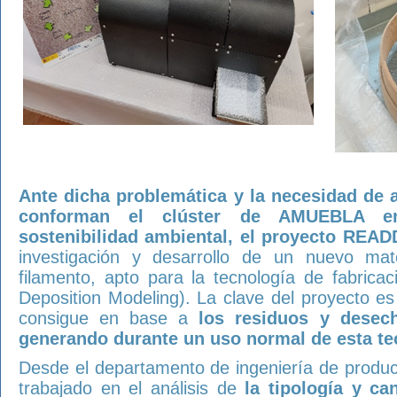
Ante dicha problemática y la necesidad de 
conforman el clúster de AMUEBLA e
sostenibilidad ambiental, el proyecto READ
investigación y desarrollo de un nuevo mat
filamento, apto para la tecnología de fabrica
Deposition Modeling). La clave del proyecto e
consigue en base a
los residuos y desec
generando durante un uso normal de esta te
Desde el departamento de ingeniería de produc
trabajado en el análisis de
la tipología y c