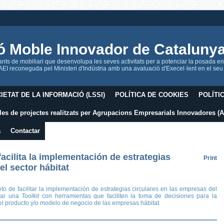
ó Moble Innovador de Cataluny
ts de mobiliari que desenvolupa les seves activitats per a potenciar la posada en
I reconeguda pel Ministeri d'Indústria amb una avaluació d'Execel·lent en el seu p
IETAT DE LA INFORMACIÓ (LSSI)
POLÍTICA DE COOKIES
POLÍTI
es de projectes realitzats per Agrupacions Empresarials Innovadores (A
a
Contactar
facilita la implementación de estrategias
Print
el sector hábitat
eto de facilitar la implementación de estrategias circulares en las empresas del
llar una
Toolkit
con herramientas que faciliten la toma de decisiones para la
el producto y/o modelo de negocio de las empresas hábitat.