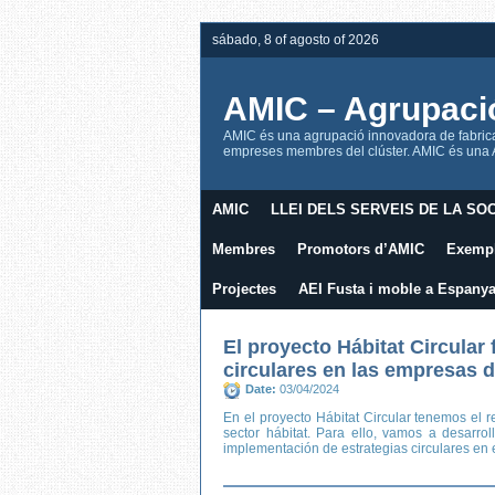
sábado, 8 of agosto of 2026
AMIC – Agrupaci
AMIC és una agrupació innovadora de fabrican
empreses membres del clúster. AMIC és una AE
AMIC
LLEI DELS SERVEIS DE LA SOC
Membres
Promotors d’AMIC
Exempl
Projectes
AEI Fusta i moble a Espany
El proyecto Hábitat Circular 
circulares en las empresas d
Date:
03/04/2024
En el proyecto Hábitat Circular tenemos el r
sector hábitat. Para ello, vamos a desarro
implementación de estrategias circulares en 