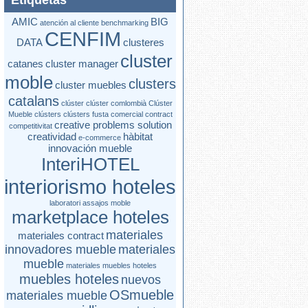
Etiquetas
AMIC
BIG
atención al cliente
benchmarking
CENFIM
DATA
clusteres
cluster
catanes
cluster manager
moble
clusters
cluster muebles
catalans
clúster
clúster comlombià
Clúster
Mueble
clústers
clústers fusta
comercial contract
creative problems solution
competitivitat
creatividad
hàbitat
e-commerce
innovación mueble
InteriHOTEL
interiorismo hoteles
laboratori assajos moble
marketplace hoteles
materiales
materiales contract
innovadores mueble
materiales
mueble
materiales muebles hoteles
muebles hoteles
nuevos
OSmueble
materiales mueble