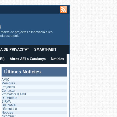
a
 marxa de projectes d'innovació a les
la estratègic.
CA DE PRIVACITAT
SMARTHABIT
EI)
Altres AEI a Catalunya
Notícies
Últimes Notícies
AMIC
Membres
Projectes
Contactar
Promotors d’AMIC
DT Mueble
SIRVA
DITRAMA
Hàbitat 4.0
Notícies
hicontract