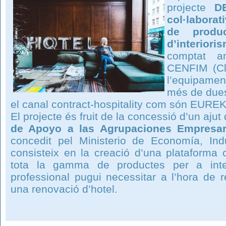
projecte
D
col·laborat
de produ
d’interior
comptat a
CENFIM (Clu
l’equipament
més de due
el canal contract-hospitality com són EU
El projecte és fruit de la concessió d’un ajut
de Apoyo a las Agrupaciones Empresari
concedit pel Ministerio de Economía, Indu
consisteix en la creació d’una plataforma c
tota la gamma de productes per a inte
professional pugui necessitar a l’hora de r
una renovació d’hotel.