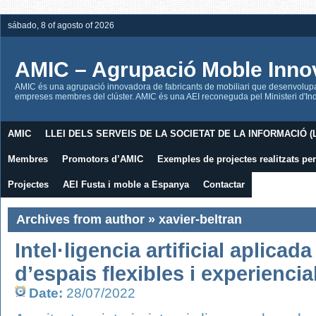
sábado, 8 of agosto of 2026
AMIC – Agrupació Moble Inno
AMIC és una agrupació innovadora de fabricants de mobiliari que desenvolupa l
empreses membres del clúster. AMIC és una AEI reconeguda pel Ministeri d'Indú
AMIC
LLEI DELS SERVEIS DE LA SOCIETAT DE LA INFORMACIÓ (L
Membres
Promotors d’AMIC
Exemples de projectes realitzats p
Projectes
AEI Fusta i moble a Espanya
Contactar
Archives from author » xavier-beltran
Intel·ligencia artificial aplicad
d’espais flexibles i experiencia
Date:
28/07/2022