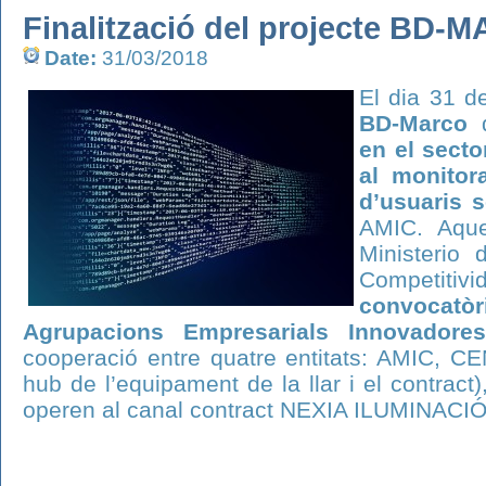
Finalització del projecte BD-
Date:
31/03/2018
El dia 31 de
BD-Marco
en el secto
al monitora
d’usuaris s
AMIC. Aques
Ministerio 
Competitiv
convocatòr
Agrupacions Empresarials Innovadores
cooperació entre quatre entitats: AMIC, CE
hub de l’equipament de la llar i el contrac
operen al canal contract NEXIA ILUMINACI