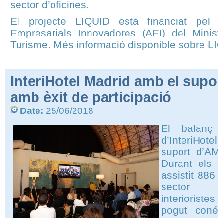
sector d’oficines.
El projecte LIQUID està financiat pel
Empresarials Innovadores (AEI) del Minist
Turisme. Més informació disponible sobre 
InteriHotel Madrid amb el supor
amb èxit de participació
Date:
25/06/2018
El balanç
d’InteriHote
suport d’AM
Durant els
assistit 886
sector h
interiorist
pogut coné