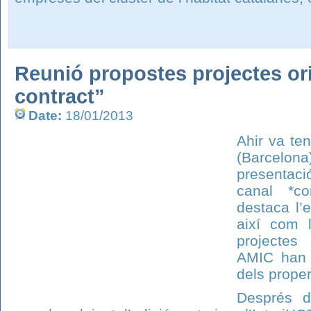
Reunió propostes projectes ori
contract”
Date:
18/01/2013
Ahir va te
(Barcelon
presentaci
canal *co
destaca l’
així com l
projectes
AMIC han p
dels prope
Després d