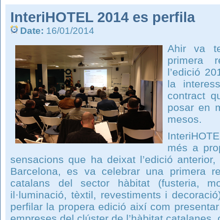
InteriHOTEL 2014 es perfila
Date:
16/01/2014
Ahir va t
primera 
l’edició 2
la interes
contract 
posar en m
mesos.
InteriHOT
més a pro
sensacions que ha deixat l’edició anterior
Barcelona, es va celebrar una primera 
catalans del sector hàbitat (fusteria, mobi
il·luminació, tèxtil, revestiments i decoraci
perfilar la propera edició així com presentar
empreses del clúster de l’hàbitat catalanes, o