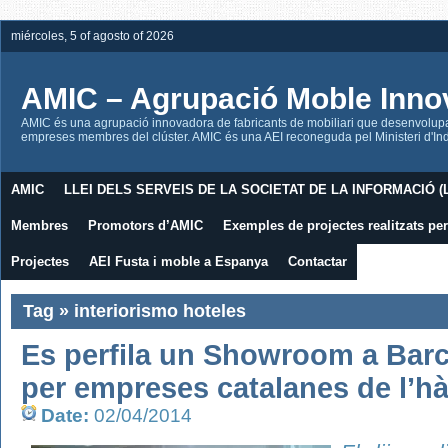
miércoles, 5 of agosto of 2026
AMIC – Agrupació Moble Inno
AMIC és una agrupació innovadora de fabricants de mobiliari que desenvolupa l
empreses membres del clúster. AMIC és una AEI reconeguda pel Ministeri d'Indú
AMIC
LLEI DELS SERVEIS DE LA SOCIETAT DE LA INFORMACIÓ (L
Membres
Promotors d’AMIC
Exemples de projectes realitzats p
Projectes
AEI Fusta i moble a Espanya
Contactar
Tag » interiorismo hoteles
Es perfila un Showroom a Barc
per empreses catalanes de l’hà
Date:
02/04/2014